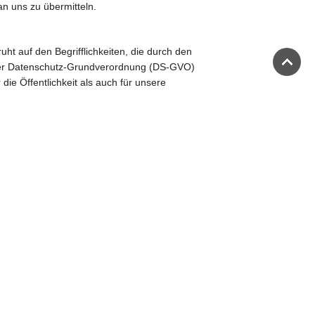
an uns zu übermitteln.
uht auf den Begrifflichkeiten, die durch den
 der Datenschutz-Grundverordnung (DS-GVO)
ie Öffentlichkeit als auch für unsere
ein. Um dies zu gewährleisten, möchten wir
e folgenden Begriffe:
 eine identifizierte oder identifizierbare
n. Als identifizierbar wird eine natürliche
mittels Zuordnung zu einer Kennung wie
 einer Online-Kennung oder zu einem oder
hen, physiologischen, genetischen,
tität dieser natürlichen Person sind,