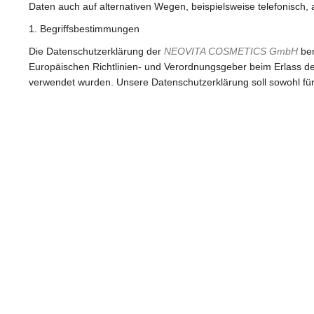
Daten auch auf alternativen Wegen, beispielsweise telefonisch, 
1. Begriffsbestimmungen
Die Datenschutzerklärung der
NEOVITA COSMETICS GmbH
ber
Europäischen Richtlinien- und Verordnungsgeber beim Erlass
verwendet wurden. Unsere Datenschutzerklärung soll sowohl für d
Kunden und Geschäftspartner einfach lesbar und verständlich s
vorab die verwendeten Begrifflichkeiten erläutern.
Wir verwenden in dieser Datenschutzerklärung unter anderem di
a) personenbezogene Daten
Personenbezogene Daten sind alle Informationen, die sich auf
natürliche Person (im Folgenden „betroffene Person“) beziehe
Person angesehen, die direkt oder indirekt, insbesondere 
einem Namen, zu einer Kennnummer, zu Standortdaten, zu
mehreren besonderen Merkmalen, die Ausdruck der physisc
psychischen, wirtschaftlichen, kulturellen oder sozialen Iden
identifiziert werden kann.
b) betroffene Person